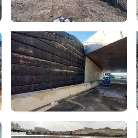
A16 ROTTERDAM –
GEWAPENDE GROND K10
Realisatie van diverse gewapende
grondconstructies om het betonwerk van het
landhoofd heen.
A16 ROTTERDAM –