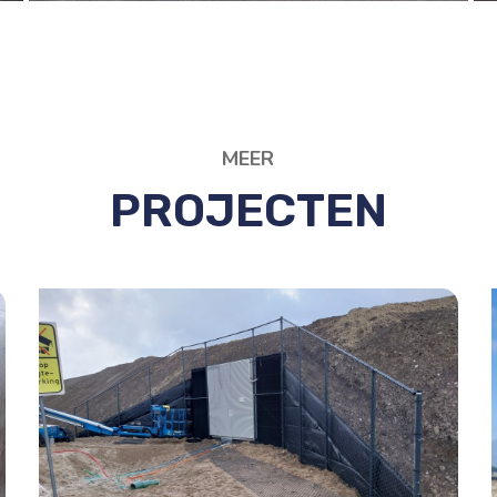
MEER
PROJECTEN
A16 ROTTERDAM –
SYSTEEMHUIS 8
Gewapende grondconstructie die tevens de
gronddruk van het systeemhuis houdt en
dienst doet als groene wand.