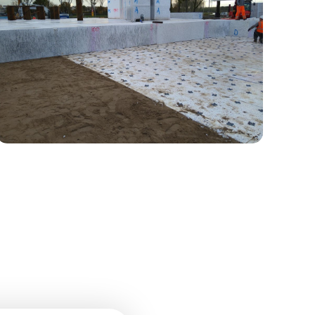
SPOORBAANPAD
EPS-constructies ten behoeve van de
landhoofden van de twee fietsbruggen.