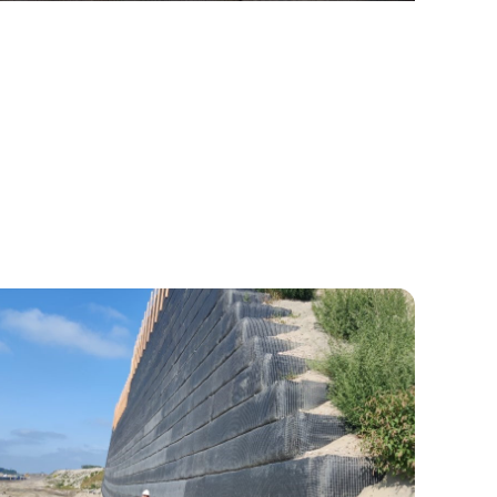
A16 ROTTERDAM –
VOORBELASTING K30A
Realisatie van een hoge gewapende
grondconstructie om de landhoofdzone voor te
belasten.