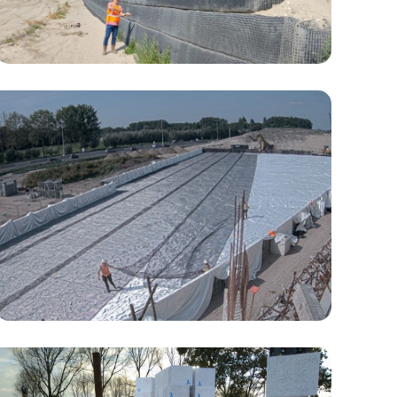
A16 ROTTERDAM –
PAALMATRAS K10
Realisatie van een paalmatras in diverse fases.
ALMERE-BUITEN 2
FIETSBRUGGEN