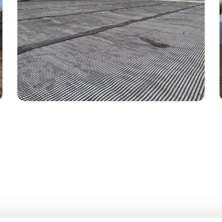
PAALMATRAS K30B
Realisatie van een paalmatras in plaats van
toepassing van voorbelasting.