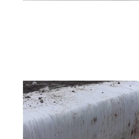
A16 ROTTERDAM –
PAALMATRAS K30
Realisatie van een paalmatras in een drietal
fases.