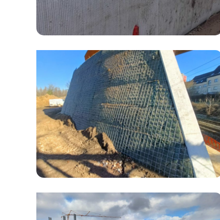
LIJN 50 – BRUSSEL NOORD –
GENT-SINT-PIETERS – KM
6.913 BOUW VAN EEN
NIEUWE FIETSBRUG TE
GANSHOREN
Realisatie van diverse gewapende
grondsystemen in (gedeeltelijk) zeer beperkte
ruimte.
OOSTERWEELVERBINDING –
INFRASTRUCTUURWERKEN