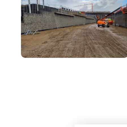
LINKEROEVER – KUNSTWERK
K10/K11
Toepassing van diverse systemen in één
kunstwerk.